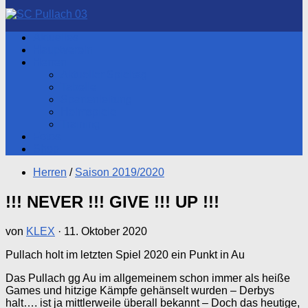
nach:
Aktuelles
Hauptverein
Herren
Aktueller Spieltag
Tabelle
Spartenleitung
Heimspiele
Training
Fotos
Shop
Herren
/
Saison 2019/2020
!!! NEVER !!! GIVE !!! UP !!!
von
KLEX
·
11. Oktober 2020
Pullach holt im letzten Spiel 2020 ein Punkt in Au
Das Pullach gg Au im allgemeinem schon immer als heiße
Games und hitzige Kämpfe gehänselt wurden – Derbys
halt…. ist ja mittlerweile überall bekannt – Doch das heutige,