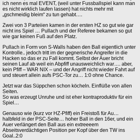
ich nenn es mal EVENT, (weil unter Fussballspiel kann man
es nicht wirklich laufen lassen) hat nichts mehr mit
„gschmeidig bleim“ zu tun gehabt….
Zwei von 3 Parteiien kamen in der ersten HZ so gut wie gar
nicht ins Spiel … Pullach und der Referee bekamen so gut
wie gar keinen Fuß auf den Platz.
Pullach in Form von S-Walls haben den Ball eigentlich unter
Kontrolle.. jedoch tritt im der gegnerische Angreifer in die
Hacken so das er zu Fall kommt. Selbst der Auer bricht
seinen Lauf ab weil ein Abpfiff unausweichlich war…. aber,
kein Pfiff – WAR NIX – und der Angriff nicht wieder Fahrt auf
und steuert allein aufs PSC-Tor zu… 1:0 ohne Chance.
Jetzt war das Süppchen schon köcheln. Einflüße von allen
Seiten.
So was erzeugt Unruhe und ist eher kontraproduktiv für ein
Spiel…
Genauso wie (kurz vor HZ-Pfiff) ein Freistoß für Au…
halbfeld in der PSC-Seite… hoher Ball in den 16er, und ein
Auer verlängert den Ball aus ein extreeeem
Abseitsverdächtigen Position per Kopf über den TW ins
Goal..2:0