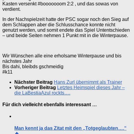
Kasten versenkt #booooooom 2:2 , und das sowas von
verdient.
In der Nachspielzeit hatte der PSC sogar noch den Sieg auf
dem Schlappen aber die Schlusschance konnte nicht
genutzt werden, und somit endete das Spiel Untentschieden
– und beide Seiten nehmen 1 Punkt mit in die Winterpause.
Wir Wünschen alle eine erholsame Winterpause und bis
nächstes Jahr
Bis dahi, bleibds gschmeidig
#k11
Nächster Beitrag
Hans Zurl übernimmt als Trainer
Vorheriger Beitrag
Letztes Heimspiel dieses Jahr –
die LaBestiaAzul rockts….
Für dich vielleicht ebenfalls interessant …
Man kennt ja das Zitat mit den „Totgeglaubten….“
🔥