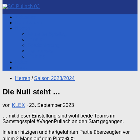
nach:
Aktuelles
Hauptverein
Herren
Aktueller Spieltag
Tabelle
Spartenleitung
Heimspiele
Training
Fotos
Shop
Herren
/
Saison 2023/2024
Die Null steht …
von
KLEX
·
23. September 2023
… mit dieser Einstellung sind wohl beide Teams im
Samstagsspiel #VagenPullach an den Start gegangen.
In einer hitzigen und hartgeführten Partie überzeugten vor
allem 2 Mann auf dem Platz ⚽️🧤