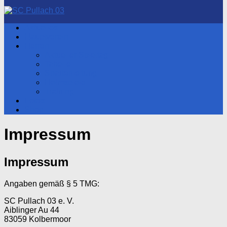
nach:
Aktuelles
Hauptverein
Herren
Aktueller Spieltag
Tabelle
Spartenleitung
Heimspiele
Training
Fotos
Shop
Impressum
Impressum
Angaben gemäß § 5 TMG:
SC Pullach 03 e. V.
Aiblinger Au 44
83059 Kolbermoor