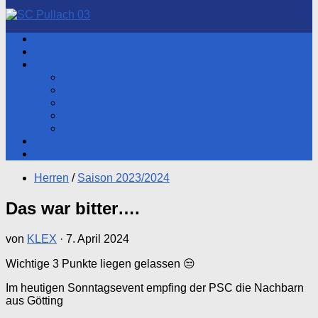
nach:
Aktuelles
Hauptverein
Herren
Aktueller Spieltag
Tabelle
Spartenleitung
Heimspiele
Training
Fotos
Shop
Herren
/
Saison 2023/2024
Das war bitter….
von
KLEX
·
7. April 2024
Wichtige 3 Punkte liegen gelassen 😒
Im heutigen Sonntagsevent empfing der PSC die Nachbarn
aus Götting