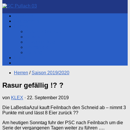
nach:
Aktuelles
Hauptverein
Herren
Aktueller Spieltag
Tabelle
Spartenleitung
Heimspiele
Training
Fotos
Shop
Herren
/
Saison 2019/2020
Rasur gefällig !? ?
von
KLEX
·
22. September 2019
Die LaBestiaAzul kauft Feilnbach den Schneid ab – nimmt 3
Punkte mit und lässt 8 Eier zurück ??
Am heutigen Sonntag fuhr der PSC nach Feilnbach um die
Serie der vergangenen Tagen weiter zu führen ….