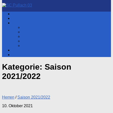
nach:
Aktuelles
Hauptverein
Herren
Aktueller Spieltag
Tabelle
Spartenleitung
Heimspiele
Training
Fotos
Shop
Kategorie:
Saison
2021/2022
Herren
/
Saison 2021/2022
10. Oktober 2021