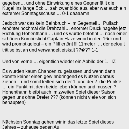
gegeben… und ohne Einwirkung eines Gegner fällt die
Kugel ins lange Eck … sah zwar blöd aus, aber war auch ein
extremer Sonntagsschuss … 0-1 daaaamn
Jedoch war das kein Beinbruch – im Gegenteil… Pullach
erhöhter nochmal die Drehzahl… enormer Druck hagelte jetz
Richtung Hohenthann…. und es wurde belohnt … nach einer
schönen Kombi sticht Captain Hazelwood in den 16er und
wird prompt gelegt – ein Pfiff ertönt !!! 11meter …. der gefoult
tritt selbst an und verwandelt eiskalt ??⚽️?? 1-1
Und von vorne … eigentlich wieder ein Abbild der 1. HZ
Es wurden kaum Chancen zu gelassen und wenn dann
konnte keiner einen gewinnbringend es Nutzen daraus
ziehen – und somit teilten sich der 1. und der 2. die Punkte
… ein Punkt mit dem beide leben können und müssen ?
Hohenthann bleibt auch im zweiten Spiel dieser Saison
gegen uns ohne Dreier ??? (können nicht viele von sich
behaupten)
Nächsten Sonntag gehen wir in das letzte Spiel dieses
Jahres – zuhause gegen Au