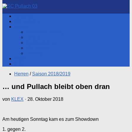
nach:
Aktuelles
Hauptverein
Herren
Aktueller Spieltag
Tabelle
Spartenleitung
Heimspiele
Training
Fotos
Shop
Herren
/
Saison 2018/2019
… und Pullach bleibt oben dran
von
KLEX
·
28. Oktober 2018
Am heutigen Sonntag kam es zum Showdown
1. gegen 2.