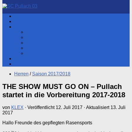
nach:
Aktuelles
Hauptverein
Herren
Aktueller Spieltag
Tabelle
Spartenleitung
Heimspiele
Training
Fotos
Shop
Herren
/
Saison 2017/2018
THE SHOW MUST GO ON – Pullach
startet in die Vorbereitung 2017-2018
von
KLEX
· Veröffentlicht
12. Juli 2017
· Aktualisiert
13. Juli
2017
Hallo Freunde des gepflegten Rasensports