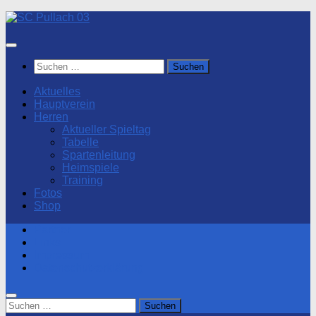
Zum
Inhalt
springen
Suchen
nach:
Aktuelles
Hauptverein
Herren
Aktueller Spieltag
Tabelle
Spartenleitung
Heimspiele
Training
Fotos
Shop
Partner
Links
Impressum
Datenschutzerklärung
Suchen