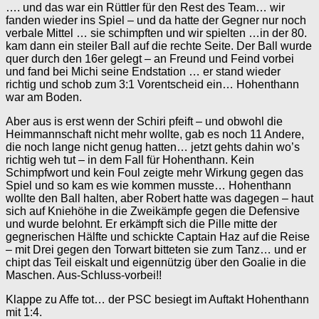
…. und das war ein Rüttler für den Rest des Team… wir
fanden wieder ins Spiel – und da hatte der Gegner nur noch
verbale Mittel … sie schimpften und wir spielten …in der 80.
kam dann ein steiler Ball auf die rechte Seite. Der Ball wurde
quer durch den 16er gelegt – an Freund und Feind vorbei
und fand bei Michi seine Endstation … er stand wieder
richtig und schob zum 3:1 Vorentscheid ein… Hohenthann
war am Boden.
Aber aus is erst wenn der Schiri pfeift – und obwohl die
Heimmannschaft nicht mehr wollte, gab es noch 11 Andere,
die noch lange nicht genug hatten… jetzt gehts dahin wo’s
richtig weh tut – in dem Fall für Hohenthann. Kein
Schimpfwort und kein Foul zeigte mehr Wirkung gegen das
Spiel und so kam es wie kommen musste… Hohenthann
wollte den Ball halten, aber Robert hatte was dagegen – haut
sich auf Kniehöhe in die Zweikämpfe gegen die Defensive
und wurde belohnt. Er erkämpft sich die Pille mitte der
gegnerischen Hälfte und schickte Captain Haz auf die Reise
– mit Drei gegen den Torwart bitteten sie zum Tanz… und er
chipt das Teil eiskalt und eigennützig über den Goalie in die
Maschen. Aus-Schluss-vorbei!!
Klappe zu Affe tot… der PSC besiegt im Auftakt Hohenthann
mit 1:4.