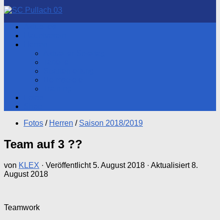
nach:
Aktuelles
Hauptverein
Herren
Aktueller Spieltag
Tabelle
Spartenleitung
Heimspiele
Training
Fotos
Shop
Fotos
/
Herren
/
Saison 2018/2019
Team auf 3 ??
von
KLEX
· Veröffentlicht
5. August 2018
· Aktualisiert
8.
August 2018
Teamwork