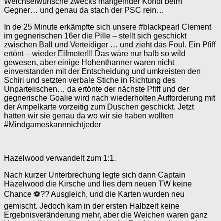
Welchselwünsche zwecks mangelnder Kondi beim
Gegner… und genau da stach der PSC rein…
In de 25 Minute erkämpfte sich unsere #blackpearl Clement
im gegnerischen 16er die Pille – stellt sich geschickt
zwischen Ball und Verteidiger … und zieht das Foul. Ein Pfiff
ertönt – wieder Elfmeter!!! Das wäre nur halb so wild
gewesen, aber einige Hohenthanner waren nicht
einverstanden mit der Entscheidung und umkreisten den
Schiri und setzten verbale Stiche in Richtung des
Unparteiischen… da ertönte der nächste Pfiff und der
gegnerische Goalie wird nach wiederholten Aufforderung mit
der Ampelkarte vorzeitig zum Duschen geschickt. Jetzt
hatten wir sie genau da wo wir sie haben wollten
#Mindgameskannnichtjeder
Hazelwood verwandelt zum 1:1.
Nach kurzer Unterbrechung legte sich dann Captain
Hazelwood die Kirsche und lies dem neuen TW keine
Chance ⚽️?? Ausgleich, und die Karten wurden neu
gemischt. Jedoch kam in der ersten Halbzeit keine
Ergebnisveränderung mehr, aber die Weichen waren ganz