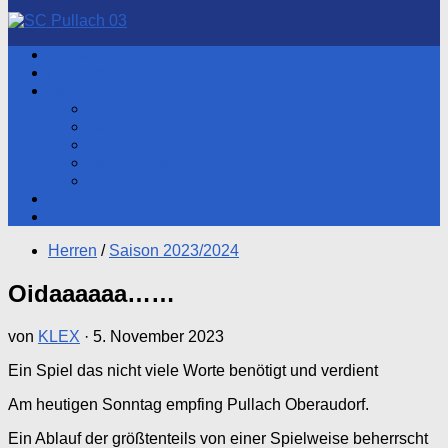
nach:
Aktuelles
Hauptverein
Herren
Aktueller Spieltag
Tabelle
Spartenleitung
Heimspiele
Training
Fotos
Shop
Herren
/
Saison 2023/2024
Oidaaaaaa……
von
KLEX
·
5. November 2023
Ein Spiel das nicht viele Worte benötigt und verdient
Am heutigen Sonntag empfing Pullach Oberaudorf.
Ein Ablauf der größtenteils von einer Spielweise beherrscht