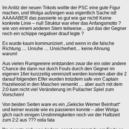
Im Anlitz der neuen Trikots wollte der PSC eine gute Figur
machen, und Wolga aufzeigen was eigentlich Sache ist!
AAAAABER das passierte so gut wie gar nicht! Keine
konkrete Linie – null Struktur war eher das Anfangsmotto ?
wie von einem anderen Stern teilweise… gut das der Gegner
noch ein schippe negativer drauf legte ?
Es wurde kaum kommuniziert , und wenn in die falsche
Richtung … Unruhe … Unsicherheit… keine Ahnung
warum!
Aus vielen Rumgeeiere entstanden zwar die ein oder andere
Chance die dann nur durch Fouls durch den Gegner im
eigenen 16er kurzzeitig vereinzelt werden konnten aber die 2
darauf folgenden Elfer wurden trotzdem safe von Captain
Hazelwood in den Maschen versenkt … aber auch mit dem
2:0 kam nicht viel Veränderung im Pullacher Spiel zum
Vorschein!
Von beiden Seiten ware es ein „Gekicke Werner Beinhart“
und keiner wusste wie es passieren konnte – aber Wolga
glich nach einigen Unstimmigkeiten noch vor der Halbzeit
zum 2:2 aus ??? oida fata