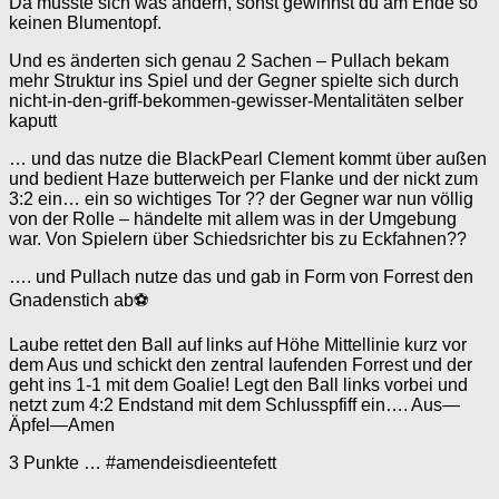
Da musste sich was ändern, sonst gewinnst du am Ende so
keinen Blumentopf.
Und es änderten sich genau 2 Sachen – Pullach bekam
mehr Struktur ins Spiel und der Gegner spielte sich durch
nicht-in-den-griff-bekommen-gewisser-Mentalitäten selber
kaputt
… und das nutze die BlackPearl Clement kommt über außen
und bedient Haze butterweich per Flanke und der nickt zum
3:2 ein… ein so wichtiges Tor ?? der Gegner war nun völlig
von der Rolle – händelte mit allem was in der Umgebung
war. Von Spielern über Schiedsrichter bis zu Eckfahnen??
…. und Pullach nutze das und gab in Form von Forrest den
Gnadenstich ab⚽️
Laube rettet den Ball auf links auf Höhe Mittellinie kurz vor
dem Aus und schickt den zentral laufenden Forrest und der
geht ins 1-1 mit dem Goalie! Legt den Ball links vorbei und
netzt zum 4:2 Endstand mit dem Schlusspfiff ein…. Aus—
Äpfel—Amen
3 Punkte … #amendeisdieentefett