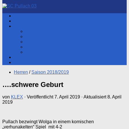
nach:
Aktuelles
Hauptverein
Herren
Aktueller Spieltag
Tabelle
Spartenleitung
Heimspiele
Training
Fotos
Shop
Herren
/
Saison 2018/2019
….schwere Geburt
von
KLEX
· Veröffentlicht
7. April 2019
· Aktualisiert
8. April
2019
Pullach bezwingt Wolga in einem komischen
„verhunakelten“ Spiel
mit 4-2