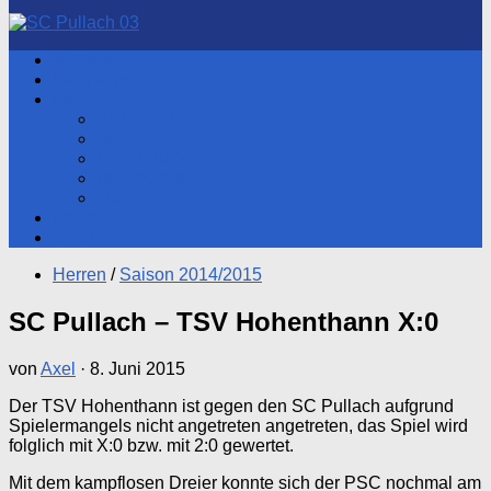
nach:
Aktuelles
Hauptverein
Herren
Aktueller Spieltag
Tabelle
Spartenleitung
Heimspiele
Training
Fotos
Shop
Herren
/
Saison 2014/2015
SC Pullach – TSV Hohenthann X:0
von
Axel
·
8. Juni 2015
Der TSV Hohenthann ist gegen den SC Pullach aufgrund
Spielermangels nicht angetreten angetreten, das Spiel wird
folglich mit X:0 bzw. mit 2:0 gewertet.
Mit dem kampflosen Dreier konnte sich der PSC nochmal am