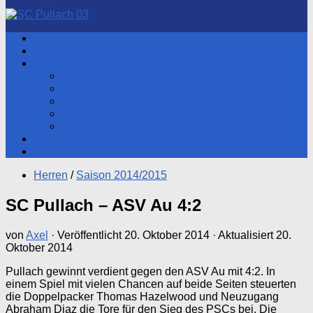
nach:
Aktuelles
Hauptverein
Herren
Aktueller Spieltag
Tabelle
Spartenleitung
Heimspiele
Training
Fotos
Shop
Herren
/
Saison 2014/2015
SC Pullach – ASV Au 4:2
von
Axel
· Veröffentlicht
20. Oktober 2014
· Aktualisiert
20.
Oktober 2014
Pullach gewinnt verdient gegen den ASV Au mit 4:2. In
einem Spiel mit vielen Chancen auf beide Seiten steuerten
die Doppelpacker Thomas Hazelwood und Neuzugang
Abraham Diaz die Tore für den Sieg des PSCs bei. Die