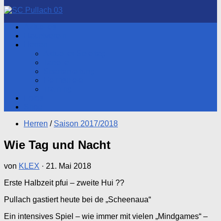
nach:
Aktuelles
Hauptverein
Herren
Aktueller Spieltag
Tabelle
Spartenleitung
Heimspiele
Training
Fotos
Shop
Herren
/
Saison 2017/2018
Wie Tag und Nacht
von
KLEX
·
21. Mai 2018
Erste Halbzeit pfui – zweite Hui ??
Pullach gastiert heute bei de „Scheenaua“
Ein intensives Spiel – wie immer mit vielen „Mindgames“ –