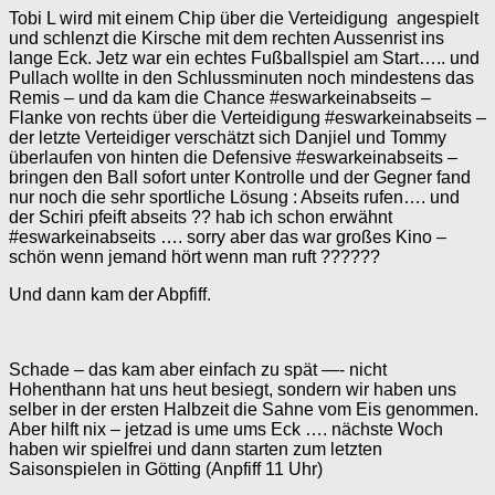
Tobi L wird mit einem Chip über die Verteidigung
angespielt
und schlenzt die Kirsche mit dem rechten Aussenrist ins
lange Eck. Jetz war ein echtes Fußballspiel am Start….. und
Pullach wollte in den Schlussminuten noch mindestens das
Remis – und da kam die Chance #eswarkeinabseits –
Flanke von rechts über die Verteidigung #eswarkeinabseits –
der letzte Verteidiger verschätzt sich Danjiel und Tommy
überlaufen von hinten die Defensive #eswarkeinabseits –
bringen den Ball sofort unter Kontrolle und der Gegner fand
nur noch die sehr sportliche Lösung : Abseits rufen…. und
der Schiri pfeift abseits ?? hab ich schon erwähnt
#eswarkeinabseits …. sorry aber das war großes Kino –
schön wenn jemand hört wenn man ruft ??????
Und dann kam der Abpfiff.
Schade – das kam aber einfach zu spät —- nicht
Hohenthann hat uns heut besiegt, sondern wir haben uns
selber in der ersten Halbzeit die Sahne vom Eis genommen.
Aber hilft nix – jetzad is ume ums Eck …. nächste Woch
haben wir spielfrei und dann starten zum letzten
Saisonspielen in Götting (Anpfiff 11 Uhr)