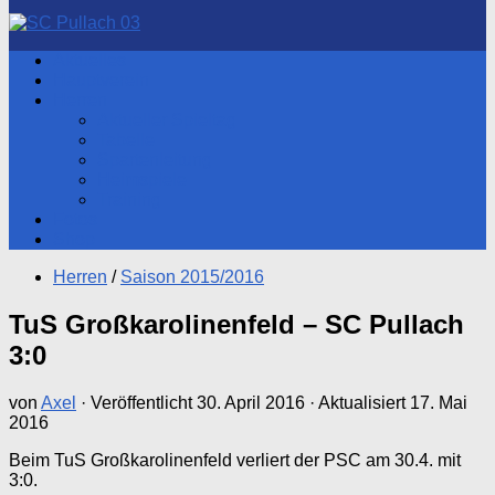
nach:
Aktuelles
Hauptverein
Herren
Aktueller Spieltag
Tabelle
Spartenleitung
Heimspiele
Training
Fotos
Shop
Herren
/
Saison 2015/2016
TuS Großkarolinenfeld – SC Pullach
3:0
von
Axel
· Veröffentlicht
30. April 2016
· Aktualisiert
17. Mai
2016
Beim TuS Großkarolinenfeld verliert der PSC am 30.4. mit
3:0.