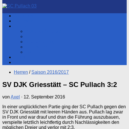
nach:
Aktuelles
Hauptverein
Herren
Aktueller Spieltag
Tabelle
Spartenleitung
Heimspiele
Training
Fotos
Shop
Herren
/
Saison 2016/2017
SV DJK Griesstätt – SC Pullach 3:2
von
Axel
·
12. September 2016
In einer unglücklichen Partie ging der SC Pullach gegen den
SV DJK Griesstätt mit leeren Händen aus. Pullach lag zwar
in Front und war drauf und dran die Führung auszubauen,
verspielte letztlich leichtfertig durch Nachlässigkeiten den
möglichen Dreier und verlor mit 2:3.