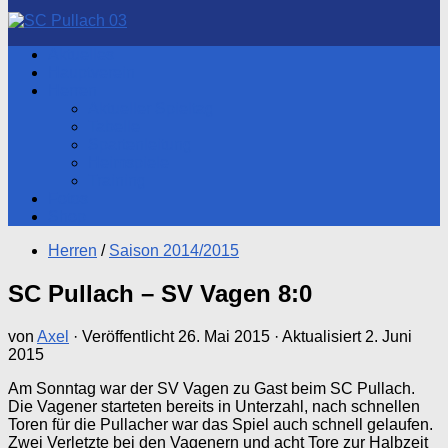
nach:
Aktuelles
Hauptverein
Herren
Aktueller Spieltag
Tabelle
Spartenleitung
Heimspiele
Training
Fotos
Shop
Herren
/
Saison 2014/2015
SC Pullach – SV Vagen 8:0
von
Axel
· Veröffentlicht
26. Mai 2015
· Aktualisiert
2. Juni
2015
Am Sonntag war der SV Vagen zu Gast beim SC Pullach.
Die Vagener starteten bereits in Unterzahl, nach schnellen
Toren für die Pullacher war das Spiel auch schnell gelaufen.
Zwei Verletzte bei den Vagenern und acht Tore zur Halbzeit