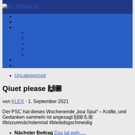
nach:
Aktuelles
Hauptverein
Herren
Aktueller Spieltag
Tabelle
Spartenleitung
Heimspiele
Training
Fotos
Shop
Uncategorized
Qiuet please 🙌🏼
von
KLEX
·
1. September 2021
Der PSC hat dieses Wochenende „koa Spui“ – Kräfte, und
Gedanken sammeln ist angesagt 🙌🏼💪🏼
#biszumnächstenmal #bleibdsgschmeidig
Nächster Beitrag
Das tat weh….