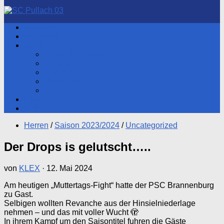
nach:
Aktuelles
Hauptverein
Herren
Aktueller Spieltag
Tabelle
Spartenleitung
Heimspiele
Training
Fotos
Shop
Herren
/
Saison 2023/2024
/
Uncategorized
Der Drops is gelutscht…..
von
KLEX
·
12. Mai 2024
Am heutigen „Muttertags-Fight“ hatte der PSC Brannenburg
zu Gast.
Selbigen wollten Revanche aus der Hinsielniederlage
nehmen – und das mit voller Wucht 🫣
In ihrem Kampf um den Saisontitel fuhren die Gäste