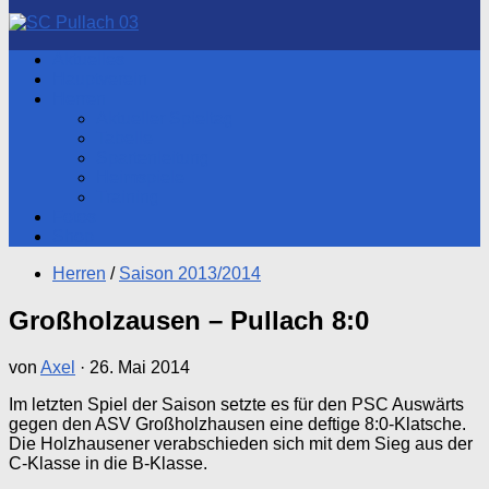
nach:
Aktuelles
Hauptverein
Herren
Aktueller Spieltag
Tabelle
Spartenleitung
Heimspiele
Training
Fotos
Shop
Herren
/
Saison 2013/2014
Großholzausen – Pullach 8:0
von
Axel
·
26. Mai 2014
Im letzten Spiel der Saison setzte es für den PSC Auswärts
gegen den ASV Großholzhausen eine deftige 8:0-Klatsche.
Die Holzhausener verabschieden sich mit dem Sieg aus der
C-Klasse in die B-Klasse.