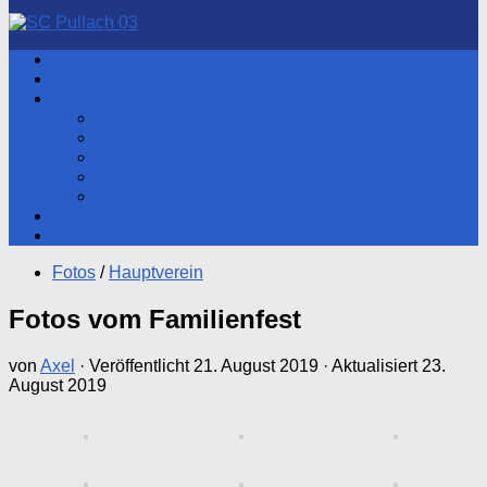
nach:
Aktuelles
Hauptverein
Herren
Aktueller Spieltag
Tabelle
Spartenleitung
Heimspiele
Training
Fotos
Shop
Fotos
/
Hauptverein
Fotos vom Familienfest
von
Axel
· Veröffentlicht
21. August 2019
· Aktualisiert
23.
August 2019