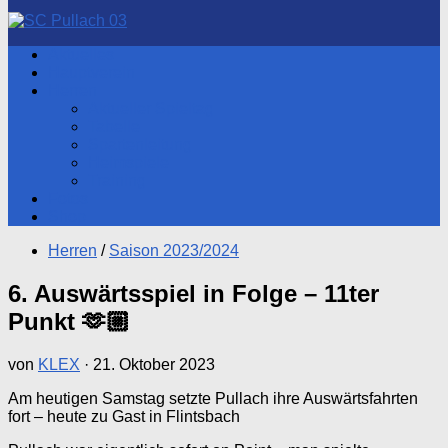
nach:
Aktuelles
Hauptverein
Herren
Aktueller Spieltag
Tabelle
Spartenleitung
Heimspiele
Training
Fotos
Shop
Herren
/
Saison 2023/2024
6. Auswärtsspiel in Folge – 11ter
Punkt 🫶🏼
von
KLEX
·
21. Oktober 2023
Am heutigen Samstag setzte Pullach ihre Auswärtsfahrten
fort – heute zu Gast in Flintsbach