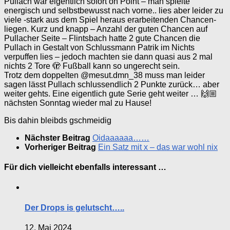
Pullach war eigentlich sofort on Point – man spielte
energisch und selbstbewusst nach vorne.. lies aber leider zu
viele -stark aus dem Spiel heraus erarbeitenden Chancen-
liegen. Kurz und knapp – Anzahl der guten Chancen auf
Pullacher Seite – Flintsbach hatte 2 gute Chancen die
Pullach in Gestalt von Schlussmann Patrik im Nichts
verpuffen lies – jedoch machten sie dann quasi aus 2 mal
nichts 2 Tore 🫣 Fußball kann so ungerecht sein.
Trotz dem doppelten @mesut.dmn_38 muss man leider
sagen lässt Pullach schlussendlich 2 Punkte zurück… aber
weiter gehts. Eine eigentlich gute Serie geht weiter … 🙌🏼
nächsten Sonntag wieder mal zu Hause!
Bis dahin bleibds gschmeidig
Nächster Beitrag
Oidaaaaaa……
Vorheriger Beitrag
Ein Satz mit x – das war wohl nix
Für dich vielleicht ebenfalls interessant …
Der Drops is gelutscht…..
12. Mai 2024