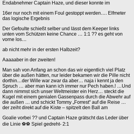
Endabnehmer Captain Haze, und dieser konnte im
16er nur noch mit einem Foul gestoppt werden…. Elfmeter
das logische Ergebnis
Der Gefoulte schießt selber und lässt dem Keeper links
unten vom Schützen keine Chance … 1:1 ?? es geht von
vorne los…
ab nicht mehr in der ersten Halbzeit?
Aaaaaber in der zweiten!
Man sah von Anfang an schon das wir eigentlich viel Platz
über die außen hätten, nur leider bekamen wir die Pille nicht
dorthin…der Wille war zwar da aber… naja i kennt ja den
Spruch … aber man kann ich immer nur Pech haben.! …Und
dann nimmst sich unser Weltmeister ein Herz… steckt die
Kugel mit einem genialen Gassenpass durch die Abwehr auf
die außen … und schickt Tommy „Forrest“ auf die Reise …
der zeiht direkt auf die Kiste – spitzelt den Ball am
Goalie vorbei ?? und Captain Haze grätscht das Leder über
die Linie ⚽️⚽️ Spiel gedreht- 2:1