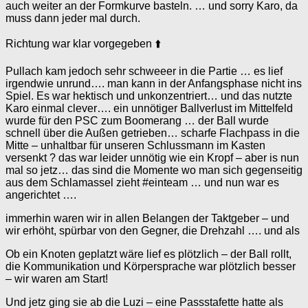
auch weiter an der Formkurve basteln. … und sorry Karo, da
muss dann jeder mal durch.
Richtung war klar vorgegeben ⬆️
Pullach kam jedoch sehr schweeer in die Partie … es lief
irgendwie unrund…. man kann in der Anfangsphase nicht ins
Spiel. Es war hektisch und unkonzentriert… und das nutzte
Karo einmal clever…. ein unnötiger Ballverlust im Mittelfeld
wurde für den PSC zum Boomerang … der Ball wurde
schnell über die Außen getrieben… scharfe Flachpass in die
Mitte – unhaltbar für unseren Schlussmann im Kasten
versenkt ? das war leider unnötig wie ein Kropf – aber is nun
mal so jetz… das sind die Momente wo man sich gegenseitig
aus dem Schlamassel zieht #einteam … und nun war es
angerichtet ….
immerhin waren wir in allen Belangen der Taktgeber – und
wir erhöht, spürbar von den Gegner, die Drehzahl …. und als
Ob ein Knoten geplatzt wäre lief es plötzlich – der Ball rollt,
die Kommunikation und Körpersprache war plötzlich besser
– wir waren am Start!
Und jetz ging sie ab die Luzi – eine Passstafette hatte als