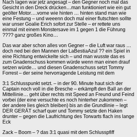
Nach lagen war jetz angesagt – den Gegner noch mal das
Gesicht in den Dreck drücken…man funktioniert wie ein gut
geölter Motor….vorne wie hinten … hinten stand man wie
eine Festung – und weeenn doch mal einer flutschten sollte
war unser Goalie Erich sofort zur Stelle – er rettete uns
einmal mit einem Monstersave im 1 gegen 1 die Führung
???? ganz großes Kino…
Das war aber schon alles von Gegner – die Luft war raus …
doch ned bei den Mannen der LaBestiaAzul ?? ein Spiel in
eine Richtung entwickelte sich – und man wusste das es
zum Gnadenschuss kommen würde wenn man einen drauf
setzen würde… und diesen Gnadenschuss setzt Tommy
Forrest – der seine hervorragende Leistung mit dem
3:1 Schlusspunkt setzt. – in der 90. Minute haut sich der
Captain noch voll in die Bresche – erkämpft den Ball an der
Mittellinie… geht über rechts mit Speed an Freund und Feind
vorbei (der eine versuchte es noch hinterher zukommen –
der andere lies gleich bleiben) bis an die Grundlinie – legt
DER GERÄT scharf quer und Tommy setzte den Haken
drunter – gegen die Laufrichtung des Torwarts flach ins lange
Eck
Zack – Boom – ? das 3:1 quasi mit dem Schlusspfiff