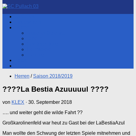
nach:
Aktuelles
Hauptverein
Herren
Aktueller Spieltag
Tabelle
Spartenleitung
Heimspiele
Training
Fotos
Shop
Herren
/
Saison 2018/2019
????La Bestia Azuuuuul ????
von
KLEX
·
30. September 2018
…. und weiter geht die wilde Fahrt ??
Großkarolinenfeld war heut zu Gast bei der LaBestiaAzul
Man wollte den Schwung der letzten Spiele mitnehmen und