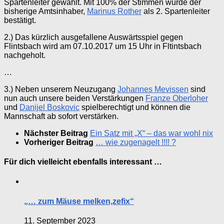
Spartenleiter gewählt. Mit 100% der Stimmen wurde der
bisherige Amtsinhaber,
Marinus Rother
als 2. Spartenleiter
bestätigt.
2.) Das kürzlich ausgefallene Auswärtsspiel gegen
Flintsbach wird am 07.10.2017 um 15 Uhr in Fltintsbach
nachgeholt.
…
3.) Neben unserem Neuzugang
Johannes Mevissen
sind
nun auch unsere beiden Verstärkungen
Franze Oberloher
und
Danijel Boskovic
spielberechtigt und können die
Mannschaft ab sofort verstärken.
Nächster Beitrag
Ein Satz mit „X“ – das war wohl nix
Vorheriger Beitrag
… wie zugenagelt !!!! ?
Für dich vielleicht ebenfalls interessant …
„… zum Mäuse melken,zefix“
11. September 2023