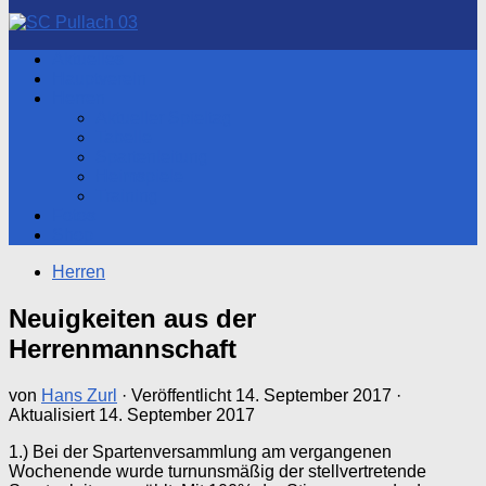
nach:
Aktuelles
Hauptverein
Herren
Aktueller Spieltag
Tabelle
Spartenleitung
Heimspiele
Training
Fotos
Shop
Herren
Neuigkeiten aus der
Herrenmannschaft
von
Hans Zurl
· Veröffentlicht
14. September 2017
·
Aktualisiert
14. September 2017
1.) Bei der Spartenversammlung am vergangenen
Wochenende wurde turnunsmäßig der stellvertretende