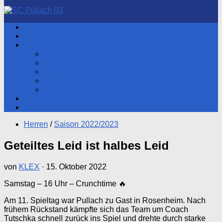
nach:
Aktuelles
Hauptverein
Herren
Aktueller Spieltag
Tabelle
Spartenleitung
Heimspiele
Training
Fotos
Shop
Herren
/
Saison 2022/2023
Geteiltes Leid ist halbes Leid
von
KLEX
·
15. Oktober 2022
Samstag – 16 Uhr – Crunchtime 🔥
Am 11. Spieltag war Pullach zu Gast in Rosenheim. Nach
frühem Rückstand kämpfte sich das Team um Coach
Tutschka schnell zurück ins Spiel und drehte durch starke