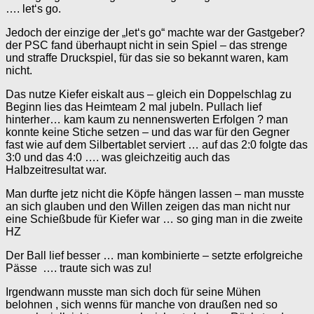
…. let‘s go.
Jedoch der einzige der „let‘s go“ machte war der Gastgeber?
der PSC fand überhaupt nicht in sein Spiel – das strenge
und straffe Druckspiel, für das sie so bekannt waren, kam
nicht.
Das nutze Kiefer eiskalt aus – gleich ein Doppelschlag zu
Beginn lies das Heimteam 2 mal jubeln. Pullach lief
hinterher… kam kaum zu nennenswerten Erfolgen ? man
konnte keine Stiche setzen – und das war für den Gegner
fast wie auf dem Silbertablet serviert … auf das 2:0 folgte das
3:0 und das 4:0 …. was gleichzeitig auch das
Halbzeitresultat war.
Man durfte jetz nicht die Köpfe hängen lassen – man musste
an sich glauben und den Willen zeigen das man nicht nur
eine Schießbude für Kiefer war … so ging man in die zweite
HZ
Der Ball lief besser … man kombinierte – setzte erfolgreiche
Pässe
…. traute sich was zu!
Irgendwann musste man sich doch für seine Mühen
belohnen , sich wenns für manche von draußen ned so