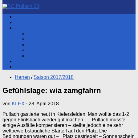
nach:
Aktuelles
Hauptverein
Herren
Aktueller Spieltag
Tabelle
Spartenleitung
Heimspiele
Training
Fotos
Shop
Herren
/
Saison 2017/2018
Gefühlslage: wia zamgfahrn
von
KLEX
·
28. April 2018
Pullach gastierte heut in Kiefersfelden. Man wollte das 1-2
gegen Flintsbach wieder gut machen …. Pullach musste
einige Ausfälle kompensieren – stellte jedoch eine sehr
wettbewerbstaugliche Startelf auf den Platz. Die
Bedingungen waren gut –
Platz gestriegelt – Sonnenschein