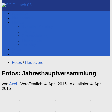
nach:
Aktuelles
Hauptverein
Herren
Aktueller Spieltag
Tabelle
Spartenleitung
Heimspiele
Training
Fotos
Shop
Fotos
/
Hauptverein
Fotos: Jahreshauptversammlung
von
Axel
· Veröffentlicht
4. April 2015
· Aktualisiert
4. April
2015