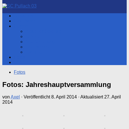
nach:
Aktuelles
Hauptverein
Herren
Aktueller Spieltag
Tabelle
Spartenleitung
Heimspiele
Training
Fotos
Shop
Fotos
Fotos: Jahreshauptversammlung
von
Axel
· Veröffentlicht
8. April 2014
· Aktualisiert
27. April
2014