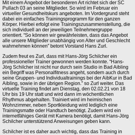
Mit einem Angebot der besonderen Art richtet sich der SC
Pullach 03 an seine Mitglieder. So wird im Februar ein
virtueller Gesundheitskurs angeboten. Im Vordergrund steht
dabei ein einfaches Trainingsprogramm für den ganzen
Körper. Hierbei erfolgt eine Trainingszusammenstellung, die
sich individuell an der jeweiligen Teilnehmergruppe
orientiert. “So können wir gewährleisten, dass das Angebot
alle unsere Mitglieder unabhängig von Alter und Geschlecht
wahrnehmen können” betont Vorstand Hans Zurl.
Zudem freut es Zurl, dass mit Hans-Jörg Schilcher ein
professioneller Trainer gewonnen werden konnte. “Hans-
Jörg Schilcher ist nicht nur durch sein Studio in Bad Aibling
ein Begriff was Personalfitness angeht, sondern auch durch
seine Gruppen- und Individualtrainings bei der AibKur in Bad
Aibling, sowie in der übrigen Region.” so Zurl weiter. Das
virtuelle Training findet am Dienstag, den 02.02.21 von 18
Uhr bis 19 Uhr statt und wird dann im wöchentlichen
Rhythmus abgehalten. Trainiert wird im heimischen
Wohnzimmer, neben Sportkleidung wird lediglich eine
Trainingsmatte oder Handtuch benötigt. Zudem wird ein
internetfähiges Gerät mit Kamera benötigt, damit Hans-Jörg
Schilcher unterstützend Anweisungen geben kann.
Schilcher ist es daher auch wichtig, dass das Training in