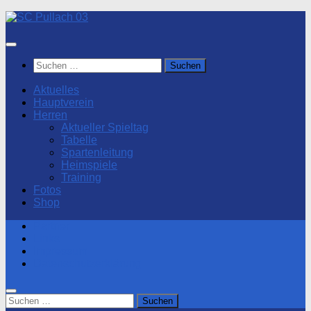
Zum
Inhalt
springen
Suchen
nach:
Aktuelles
Hauptverein
Herren
Aktueller Spieltag
Tabelle
Spartenleitung
Heimspiele
Training
Fotos
Shop
Partner
Links
Impressum
Datenschutzerklärung
Suchen