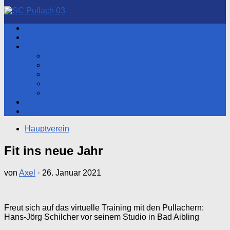
nach:
Aktuelles
Hauptverein
Herren
Aktueller Spieltag
Tabelle
Spartenleitung
Heimspiele
Training
Fotos
Shop
Hauptverein
Fit ins neue Jahr
von
Axel
·
26. Januar 2021
Freut sich auf das virtuelle Training mit den Pullachern:
Hans-Jörg Schilcher vor seinem Studio in Bad Aibling