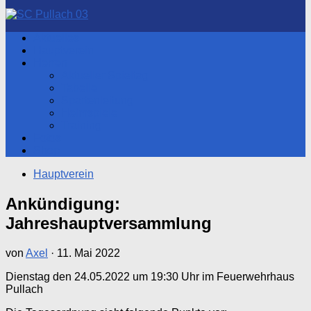
nach:
Aktuelles
Hauptverein
Herren
Aktueller Spieltag
Tabelle
Spartenleitung
Heimspiele
Training
Fotos
Shop
Hauptverein
Ankündigung:
Jahreshauptversammlung
von
Axel
·
11. Mai 2022
Dienstag den 24.05.2022 um 19:30 Uhr im Feuerwehrhaus
Pullach